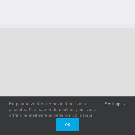
En poursuivant votre navigation, vous
Settings
acceptez l’utilisation de cookies pour vous
offrir une meilleure expérience utilisateur
Copyright 2022 © Jack Sewing Machines Belgium |
Politique
OK
de confidentialité