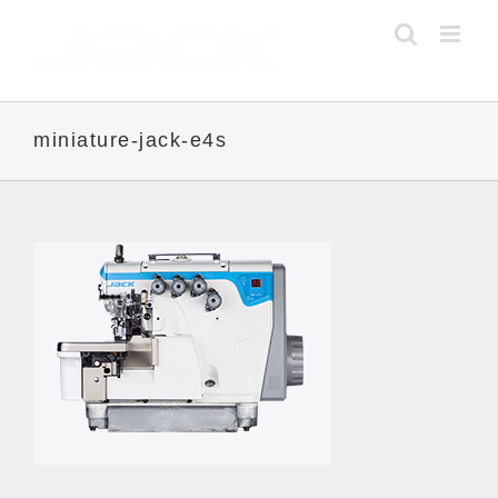
Skip
to
content
miniature-jack-e4s