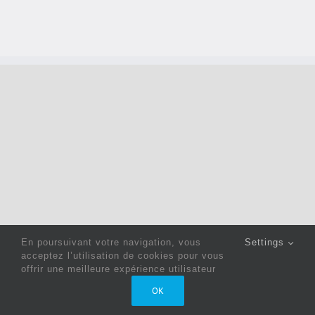
En poursuivant votre navigation, vous
Settings
acceptez l’utilisation de cookies pour vous
offrir une meilleure expérience utilisateur
Copyright 2022 © Jack Sewing Machines Belgium |
Politique
OK
de confidentialité