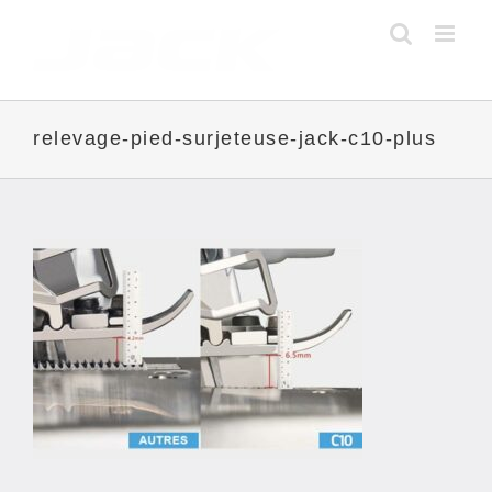
Skip
to
content
relevage-pied-surjeteuse-jack-c10-plus