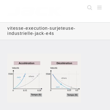
Skip
to
content
vitesse-execution-surjeteuse-
industrielle-jack-e4s