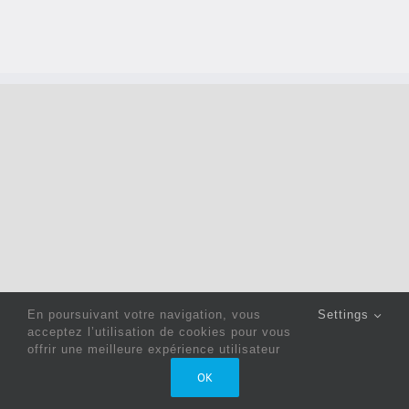
En poursuivant votre navigation, vous
Settings
acceptez l’utilisation de cookies pour vous
offrir une meilleure expérience utilisateur
Copyright 2022 © Jack Sewing Machines Belgium |
Politique
OK
de confidentialité