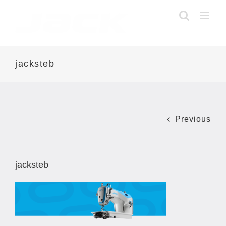
Skip
to
content
jacksteb
Previous
jacksteb