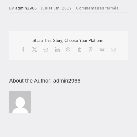
sur
By
admin2966
|
juillet 5th, 2019
|
Commentaires fermés
jacksteb
Share This Story, Choose Your Platform!
Facebook
X
Reddit
LinkedIn
WhatsApp
Tumblr
Pinterest
Vk
Email
About the Author:
admin2966