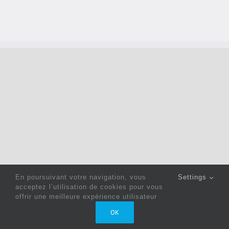
En poursuivant votre navigation, vous
Settings
acceptez l’utilisation de cookies pour vous
offrir une meilleure expérience utilisateur
Copyright 2022 © Jack Sewing Machines Belgium |
Politique
OK
de confidentialité